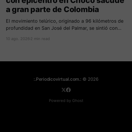
con epicentro en Chocó sacude
a gran parte de Colombia
El movimiento telúrico, originado a 96 kilómetros de
profundidad en San José del Palmar, se sintió con
fuerza en el occidente del país y deja reportes
10 ago. 2026
2 min read
preliminares de daños en edificaciones.
:.Periodicovirtual.com.:
© 2026
Powered by Ghost