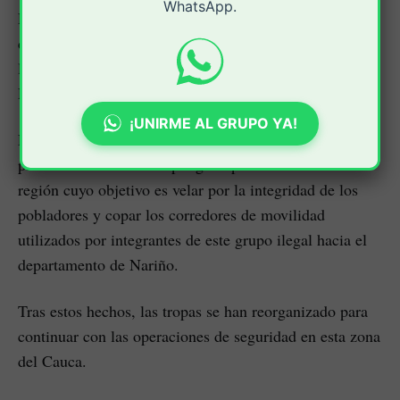
WhatsApp.
En otra zona de este municipio, los soldados
desmantelaron un depósito de esta estructura armada en
la que se hallaron uniformes de uso privativo de la
Fuerza Pública y cinco kilogramos de explosivos.
¡UNIRME AL GRUPO YA!
La respuesta armada de esta estructura residual se
produce en razón al despliegue operacional en esta
región cuyo objetivo es velar por la integridad de los
pobladores y copar los corredores de movilidad
utilizados por integrantes de este grupo ilegal hacia el
departamento de Nariño.
Tras estos hechos, las tropas se han reorganizado para
continuar con las operaciones de seguridad en esta zona
del Cauca.