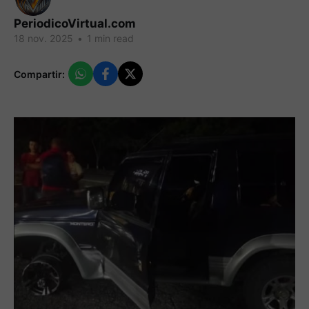
PeriodicoVirtual.com
18 nov. 2025
•
1 min read
Compartir: