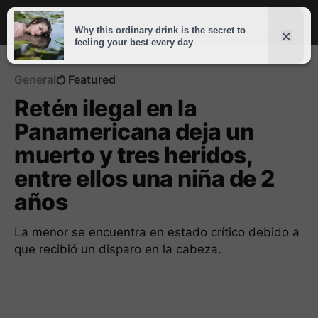
General
Featured
Retén ilegal en la
Panamericana deja un
muerto y tres heridos,
entre ellos una niña de 2
años
La menor se encuentra en estado crítico debido a
que recibió un disparo en la cabeza.