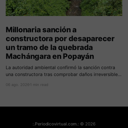
Millonaria sanción a
constructora por desaparecer
un tramo de la quebrada
Machángara en Popayán
La autoridad ambiental confirmó la sanción contra
una constructora tras comprobar daños irreversibles
sobre el cauce, la franja de protección y la tala no
06 ago. 2026
1 min read
autorizada de un árbol.
:.Periodicovirtual.com.:
© 2026