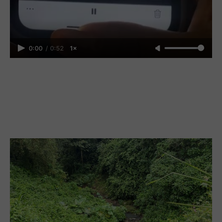
0:00
/
0:52
1×