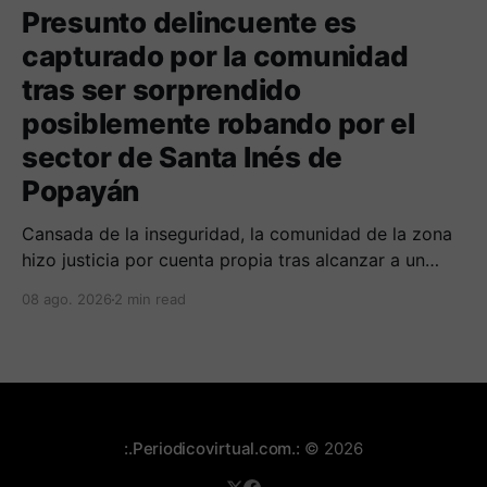
Presunto delincuente es
capturado por la comunidad
tras ser sorprendido
posiblemente robando por el
sector de Santa Inés de
Popayán
Cansada de la inseguridad, la comunidad de la zona
hizo justicia por cuenta propia tras alcanzar a un
sujeto señalado de robar por esta sector de la
08 ago. 2026
2 min read
comuna cuatro. La gente pedía que lo incineraran,
como pasó con la moto que al parecer usaba para
afectar a la comunidad.
:.Periodicovirtual.com.:
© 2026