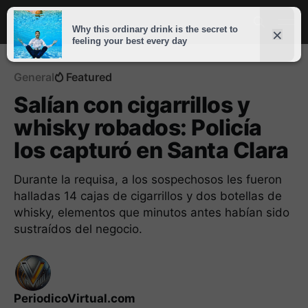
General
Featured
Salían con cigarrillos y
whisky robados: Policía
los capturó en Santa Clara
Durante la requisa, a los sospechosos les fueron
halladas 14 cajas de cigarrillos y dos botellas de
whisky, elementos que minutos antes habían sido
sustraídos del negocio.
PeriodicoVirtual.com