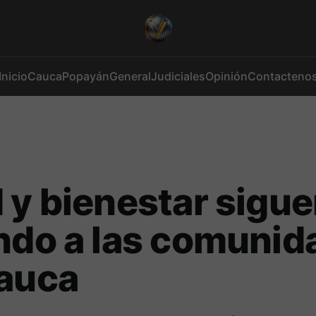
Inicio
Cauca
Popayán
General
Judiciales
Opinión
Contacteno
 y bienestar sigu
ndo a las comunid
Cauca