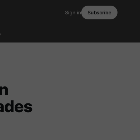
Sign in
Subscribe
s
en
ades