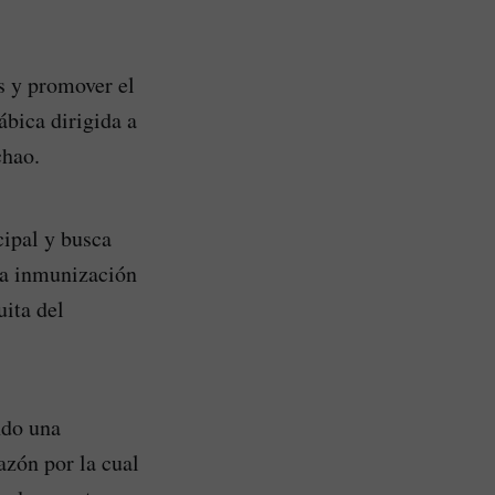
s y promover el
ábica dirigida a
chao.
cipal y busca
 la inmunización
uita del
ndo una
azón por la cual