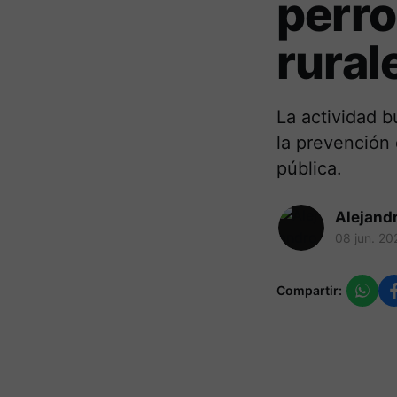
perro
rural
La actividad 
la prevención
pública.
Alejand
08 jun. 20
Compartir: