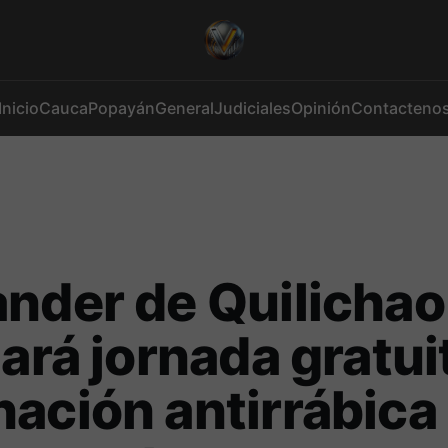
Inicio
Cauca
Popayán
General
Judiciales
Opinión
Contacteno
nder de Quilichao
zará jornada gratui
ación antirrábica