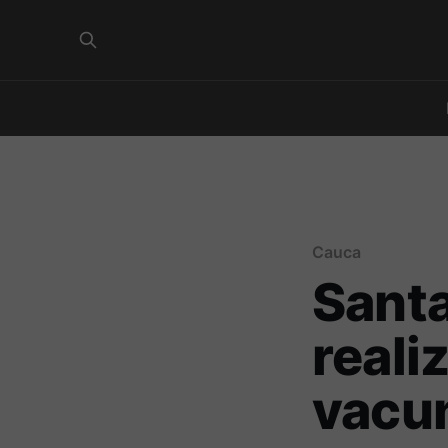
Cauca
Santa
reali
vacun