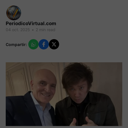
PeriodicoVirtual.com
04 oct. 2025
•
2 min read
Compartir: