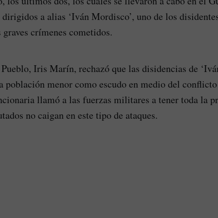
, los últimos dos, los cuales se llevaron a cabo en el G
 dirigidos a alias ‘Iván Mordisco’, uno de los disident
os graves crímenes cometidos.
 Pueblo, Iris Marín, rechazó que las disidencias de ‘Iv
 a población menor como escudo en medio del conflict
cionaria llamó a las fuerzas militares a tener toda la p
utados no caigan en este tipo de ataques.