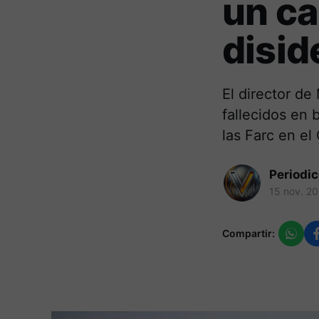
un c
disid
El director de
fallecidos en 
las Farc en el
Periodi
15 nov. 2
Compartir: