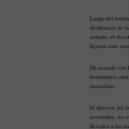
Luego del bombar
disidencias de l
armado, el direc
figuran siete me
De acuerdo con l
bombardeo, cuatr
masculino.
El director del i
noviembre, los 
llevados a las s