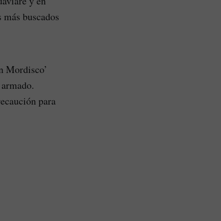
uaviare y en
es más buscados
án Mordisco’
o armado.
recaución para