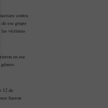
uaviare contra
s de ese grupo
 las víctimas
rieron en ese
n género
o 12 de
smos fueron