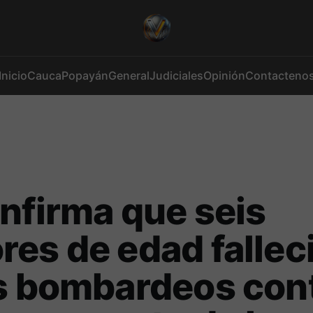
Inicio
Cauca
Popayán
General
Judiciales
Opinión
Contacteno
nfirma que seis
es de edad fallec
s bombardeos con