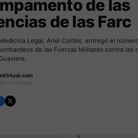
ampamento de las
encias de las Farc
 Medicina Legal, Ariel Cortés, entregó el núme
bombardeos de las Fuerzas Militares contra las 
 Guaviare.
coVirtual.com
025
•
1 min read