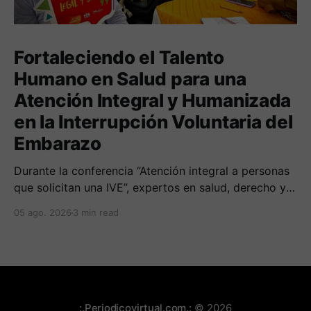
Fortaleciendo el Talento
Humano en Salud para una
Atención Integral y Humanizada
en la Interrupción Voluntaria del
Embarazo
Durante la conferencia “Atención integral a personas
que solicitan una IVE”, expertos en salud, derecho y
derechos humanos compartieron sus conocimientos
05 ago. 2026
3 min read
sobre cómo abordar esta temática desde una
perspectiva multidimensional
:.Periodicovirtual.com.:
© 2026