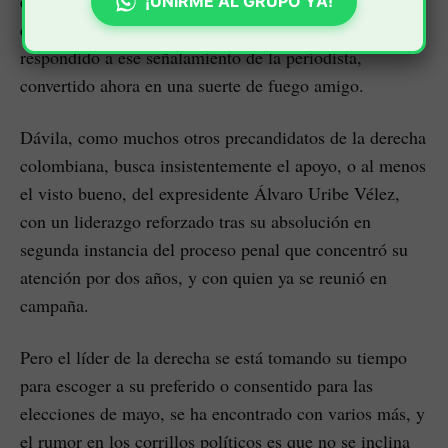
en Colombia. El penalista se ha defendido: “Qué tengo
¡UNIRME AL GRUPO YA!
que ver yo con el problema de un ex socio mío”, ha
respondido a ese señalamiento de la periodista,
convertido ahora en una suerte de fuego amigo.
Dávila, como muchos otros precandidatos de la derecha
colombiana, busca insistentemente el apoyo, o al menos
el visto bueno, del expresidente Álvaro Uribe Vélez,
con un liderazgo reforzado tras su absolución en
segunda instancia del proceso penal que concentró su
atención por dos años, y con quien ya se reunió en
campaña.
Pero el líder de la derecha se está tomando su tiempo
para escoger a su preferido o consentido para las
elecciones de mayo, se ha encontrado con varios más, y
el rumor en los corrillos políticos es que no se inclina