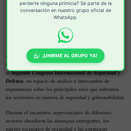
perderte ninguna primicia? Sé parte de la
conversación en nuestro grupo oficial de
WhatsApp.
¡UNIRME AL GRUPO YA!
Con el liderazgo de la secretaria de Gobierno del
Maribel Perafán
Cauca,
, el departamento participó en
Segundo Congreso Internacional de Seguridad y
el
Defensa
, un espacio de análisis e intercambio de
experiencias sobre los principales retos que enfrentan
los territorios en materia de seguridad y gobernabilidad.
Durante el encuentro, representantes de diferentes
sectores abordaron las amenazas emergentes, los
nuevos escenarios de seguridad y las estrategias