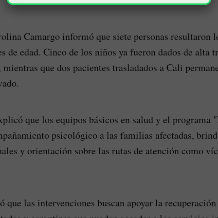
rolina Camargo informó que siete personas resultaron l
s de edad. Cinco de los niños ya fueron dados de alta tr
 mientras que dos pacientes trasladados a Cali perman
vado.
xplicó que los equipos básicos en salud y el programa
mpañamiento psicológico a las familias afectadas, brin
ales y orientación sobre las rutas de atención como ví
 que las intervenciones buscan apoyar la recuperación