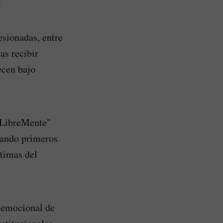
esionadas, entre
as recibir
ecen bajo
 "LibreMente"
dando primeros
ctimas del
 emocional de