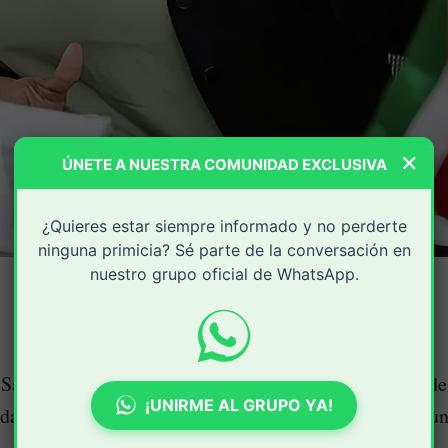
×
ÚNETE A NUESTRA COMUNIDAD EXCLUSIVA
¿Quieres estar siempre informado y no perderte
ninguna primicia? Sé parte de la conversación en
nuestro grupo oficial de WhatsApp.
 Salud del Cauca confirmó que activó la ruta integral de
¡UNIRME AL GRUPO YA!
das tras el reciente hecho violento registrado en el mun