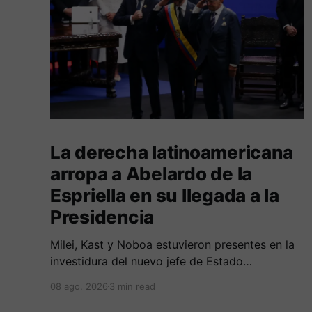
La derecha latinoamericana
arropa a Abelardo de la
Espriella en su llegada a la
Presidencia
Milei, Kast y Noboa estuvieron presentes en la
investidura del nuevo jefe de Estado
colombiano, en una jornada marcada por
08 ago. 2026
3 min read
reuniones bilaterales y mensajes de
acercamiento regional.