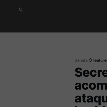
General
Feature
Secre
acomp
ataqu