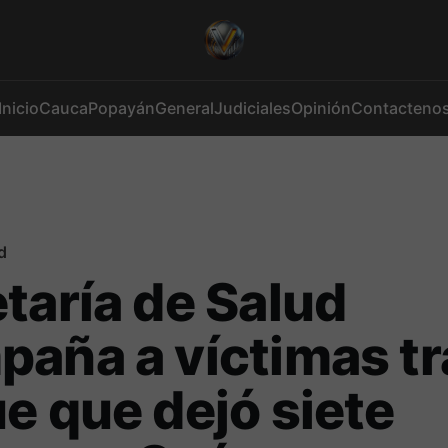
Inicio
Cauca
Popayán
General
Judiciales
Opinión
Contacteno
d
taría de Salud
aña a víctimas tr
e que dejó siete