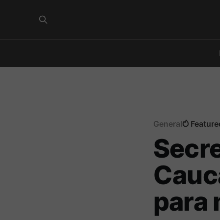
General
Feature
Secre
Cauc
para 