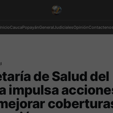
Inicio
Cauca
Popayán
General
Judiciales
Opinión
Contacteno
d
taría de Salud del
a impulsa accione
mejorar cobertura