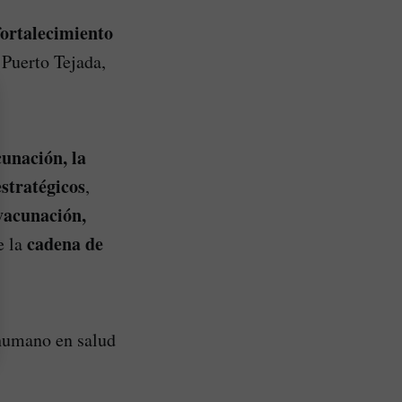
fortalecimiento
 Puerto Tejada,
cunación, la
stratégicos
,
vacunación,
cadena de
e la
.
 humano en salud