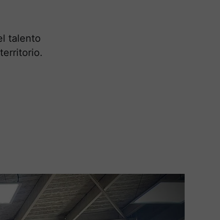
l talento
erritorio.