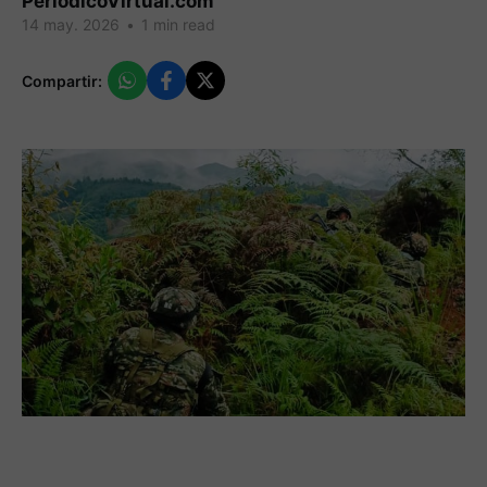
PeriodicoVirtual.com
14 may. 2026
•
1 min read
Compartir: