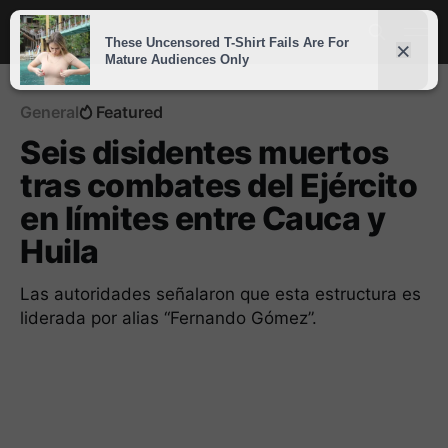
General
Featured
Seis disidentes muertos
tras combates del Ejército
en límites entre Cauca y
Huila
Las autoridades señalaron que esta estructura es
liderada por alias “Fernando Gómez”.