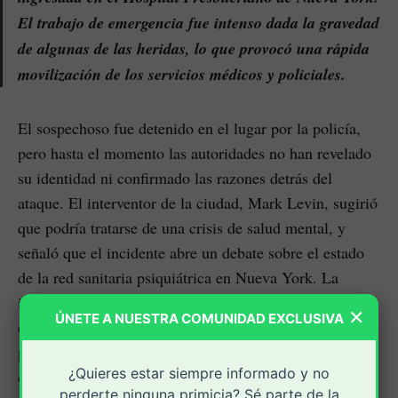
El trabajo de emergencia fue intenso dada la gravedad
de algunas de las heridas, lo que provocó una rápida
movilización de los servicios médicos y policiales.
El sospechoso fue detenido en el lugar por la policía,
pero hasta el momento las autoridades no han revelado
su identidad ni confirmado las razones detrás del
ataque. El interventor de la ciudad, Mark Levin, sugirió
que podría tratarse de una crisis de salud mental, y
señaló que el incidente abre un debate sobre el estado
de la red sanitaria psiquiátrica en Nueva York. La
investigación permanece abierta, mientras las fuerzas
×
ÚNETE A NUESTRA COMUNIDAD EXCLUSIVA
del orden buscan esclarecer los motivos y cualquier
posible vínculo con el contexto complicado que vive la
¿Quieres estar siempre informado y no
ciudad.
perderte ninguna primicia? Sé parte de la