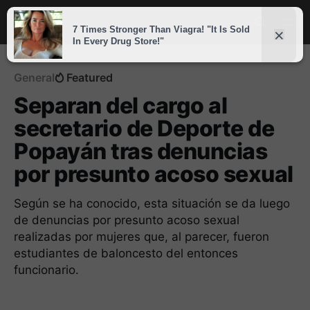
General
Featured
Separan del cargo al
secretario de Deporte de
Popayán tras denuncias
por presunto acoso sexual
Según se ha conocido, esta situación se da luego
de denuncias por presunto acoso sexual
realizadas por mujeres que, al parecer, fueron
estudiantes de baloncesto del entonces
funcionario.