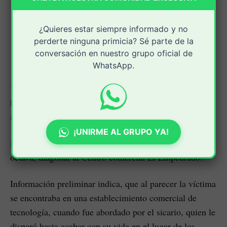
¿Quieres estar siempre informado y no
perderte ninguna primicia? Sé parte de la
conversación en nuestro grupo oficial de
WhatsApp.
Un grave hecho de sangre se registró en pleno centro
histórico de la ciudad de Popayán, el cual deja como
saldo una persona asesinada.
¡UNIRME AL GRUPO YA!
El hecho sucedido sobre la carrera quinta con calle
octava, diagonal al Centro comercial El Empedrado.
Información preliminar indica, que al parecer la víctima
se encontraba en una establecimiento comercial de
tecnología, cuando fue abordado por el sicario, quien le
disparó hasta acabar con su vida en el lugar de los