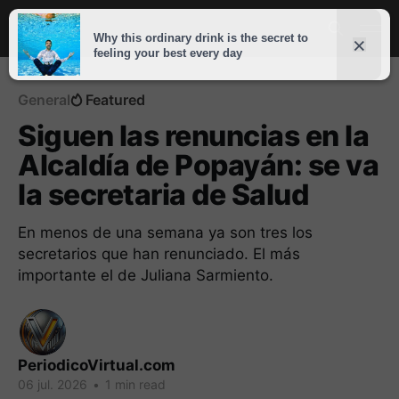
General
Featured
Siguen las renuncias en la
Alcaldía de Popayán: se va
la secretaria de Salud
En menos de una semana ya son tres los
secretarios que han renunciado. El más
importante el de Juliana Sarmiento.
PeriodicoVirtual.com
06 jul. 2026
•
1 min read