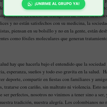
e dependa de nuestra inteligencia emocional, muchos p
¡UNIRME AL GRUPO YA!
fermos, hay que sanarlos, ellos están deprimidos, adicto
quiátricos. El exceso de trabajo los ha vuelto neurótic
lices y no están satisfechos con su medicina, la socie
listas, piensan en su bolsillo y no en la gente, están d
ientes como fósiles moleculares que generan tratamient
salud hay que hacerla bajo el entendido que la sociedad 
cia, esperanza, sueños y todo eso gravita en la salud. H
acer deporte, compartir en fiestas con familiares y amigo
s, tratarse con cariño, sin maltrato ni violencia. Esto n
ser perfectos, nosotros no vinimos a tener sino a ser, y
uestra tradición, nuestra alegría. Los colombianos no