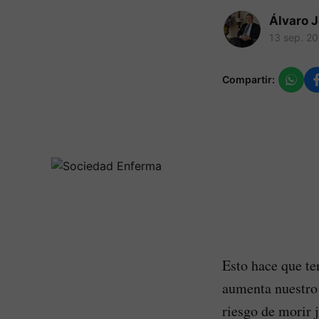
Álvaro 
13 sep. 2
Compartir:
Esto hace que te
aumenta nuestro 
riesgo de morir 