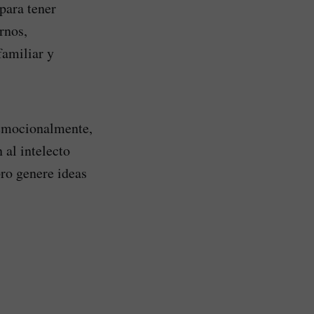
 para tener
rnos,
familiar y
emocionalmente,
al intelecto
bro genere ideas