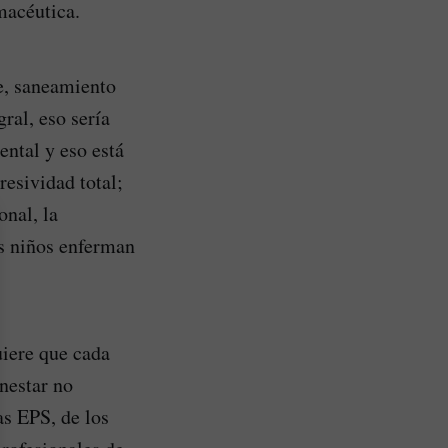
macéutica.
e, saneamiento
gral, eso sería
ntal y eso está
esividad total;
onal, la
s niños enferman
uiere que cada
nestar no
as EPS, de los