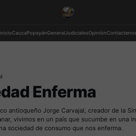
Inicio
Cauca
Popayán
General
Judiciales
Opinión
Contacteno
d
edad Enferma
o antioqueño Jorge Carvajal, creador de la Sin
nar, vivimos en un país que sucumbe en una in
 una sociedad de consumo que nos enferma.