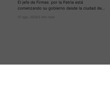
El jefe de Firmes por la Patria está
comenzando su gobierno desde la ciudad de
Cali, en una ceremonia inédita con la presencia
07 ago. 2026
2 min read
de varios símbolos de gobiernos
conservadores.
:.Periodicovirtual.com.:
© 2026