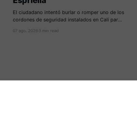
Espriella
El ciudadano intentó burlar o romper uno de los
cordones de seguridad instalados en Cali para
la seguridad del entrante presidente Abelardo
07 ago. 2026
3 min read
de La Espriella.