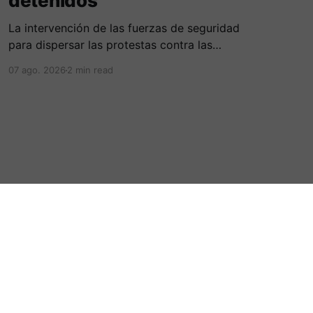
detenidos
La intervención de las fuerzas de seguridad
para dispersar las protestas contra las
reformas de Milei culminó en fuertes
07 ago. 2026
2 min read
enfrentamientos y el uso masivo de elementos
antidisturbios frente a la sede legislativa.
Powered by Ghost