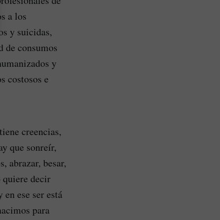
rofesionales de
s a los
os y suicidas,
dad de consumos
eshumanizados y
os costosos e
tiene creencias,
ay que sonreír,
s, abrazar, besar,
o quiere decir
 en ese ser está
 nacimos para