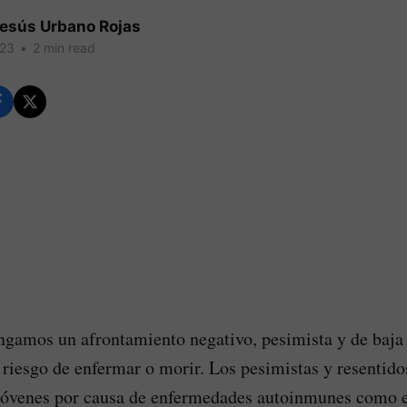
Jesús Urbano Rojas
023
•
2 min read
ngamos un afrontamiento negativo, pesimista y de baja
riesgo de enfermar o morir. Los pesimistas y resentido
jóvenes por causa de enfermedades autoinmunes como e