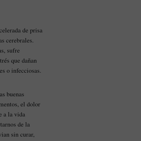
celerada de prisa
as cerebrales.
s, sufre
strés que dañan
s o infecciosas.
las buenas
mentos, el dolor
 a la vida
tarnos de la
ian sin curar,