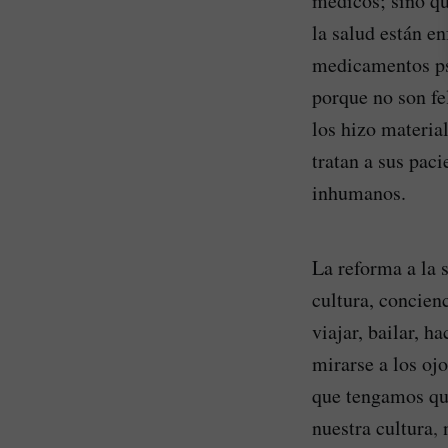
médicos; sino qu
la salud están en
medicamentos psi
porque no son fe
los hizo materia
tratan a sus pac
inhumanos.
La reforma a la 
cultura, concien
viajar, bailar, h
mirarse a los ojo
que tengamos que 
nuestra cultura
,
n