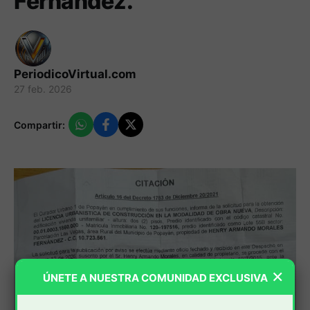
Fernández.
PeriodicoVirtual.com
27 feb. 2026
Compartir:
×
ÚNETE A NUESTRA COMUNIDAD EXCLUSIVA