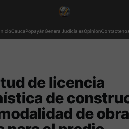
Inicio
Cauca
Popayán
General
Judiciales
Opinión
Contacteno
itud de licencia
ística de constru
 modalidad de obr