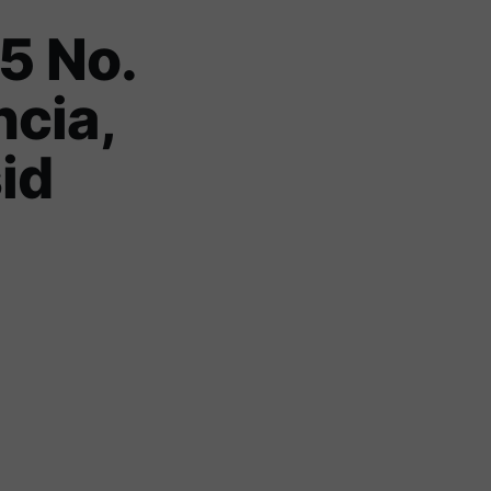
 5 No.
ncia,
id