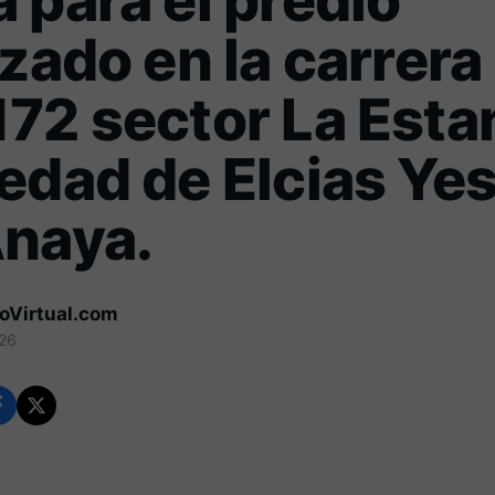
 para el predio
izado en la carrera
72 sector La Esta
edad de Elcias Yes
Anaya.
coVirtual.com
026