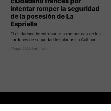
ciudadano francés por
intentar romper la seguridad
de la posesión de La
Espriella
El ciudadano intentó burlar o romper uno de los
cordones de seguridad instalados en Cali para
la seguridad del entrante presidente Abelardo
07 ago. 2026
3 min read
de La Espriella.