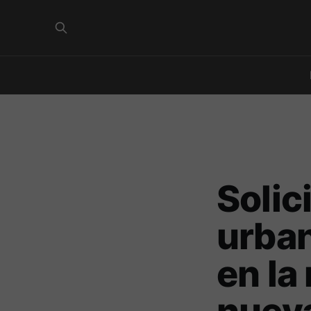
Solic
urban
en la