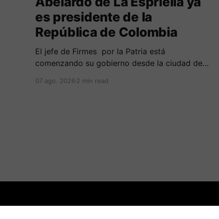
Abelardo de La Espriella ya
es presidente de la
República de Colombia
El jefe de Firmes por la Patria está
comenzando su gobierno desde la ciudad de
Cali, en una ceremonia inédita con la presencia
07 ago. 2026
2 min read
de varios símbolos de gobiernos
conservadores.
:.Periodicovirtual.com.:
© 2026