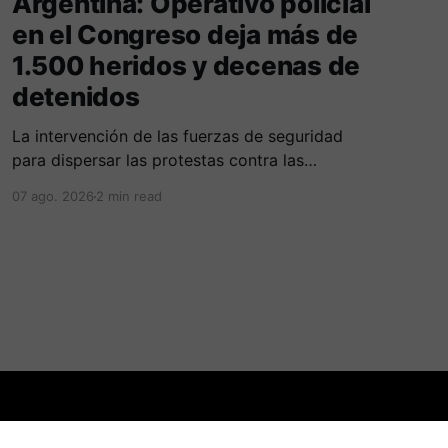
Argentina: Operativo policial
en el Congreso deja más de
1.500 heridos y decenas de
detenidos
La intervención de las fuerzas de seguridad
para dispersar las protestas contra las
reformas de Milei culminó en fuertes
07 ago. 2026
2 min read
enfrentamientos y el uso masivo de elementos
antidisturbios frente a la sede legislativa.
Powered by Ghost