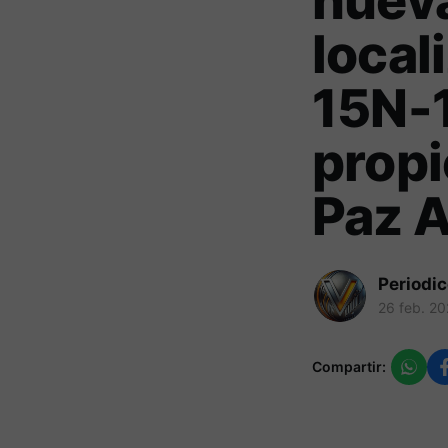
nueva
local
15N-1
propi
Paz 
Periodi
26 feb. 2
Compartir: