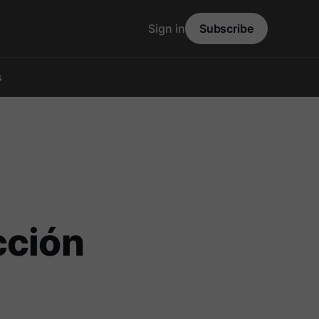
Sign in
Subscribe
s
cción
a