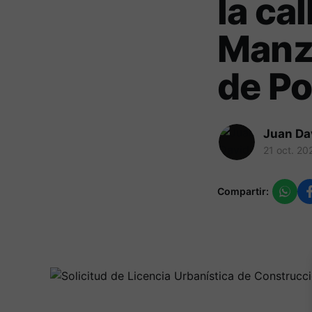
la ca
Manz
de P
Juan Da
21 oct. 20
Compartir: