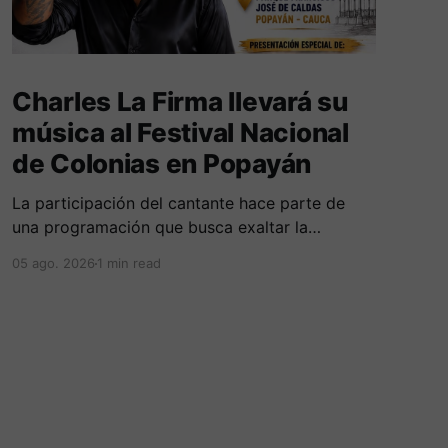
Charles La Firma llevará su
música al Festival Nacional
de Colonias en Popayán
La participación del cantante hace parte de
una programación que busca exaltar la
diversidad cultural, las tradiciones y las
05 ago. 2026
1 min read
expresiones artísticas de distintas regiones del
país. D