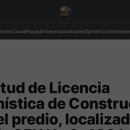
Inicio
Cauca
Popayán
General
Judiciales
Opinión
Contacteno
itud de Licencia
ística de Constru
el predio, localiza