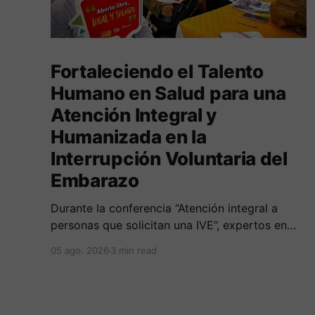
Fortaleciendo el Talento
Humano en Salud para una
Atención Integral y
Humanizada en la
Interrupción Voluntaria del
Embarazo
Durante la conferencia “Atención integral a
personas que solicitan una IVE”, expertos en
salud, derecho y derechos humanos
05 ago. 2026
3 min read
compartieron sus conocimientos sobre cómo
abordar esta temática desde una perspectiva
multidimensional