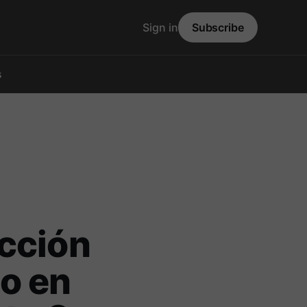
Sign in
Subscribe
s
cción
do en