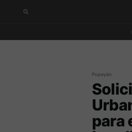
Popayán
Solic
Urban
para 