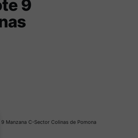
ote 9
inas