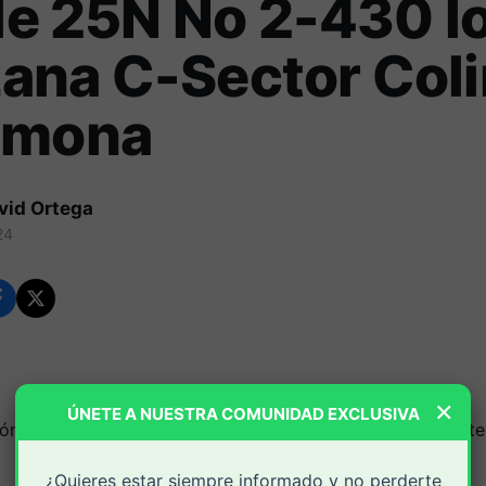
lle 25N No 2-430 l
ana C-Sector Col
omona
vid Ortega
24
×
ÚNETE A NUESTRA COMUNIDAD EXCLUSIVA
¿Quieres estar siempre informado y no perderte