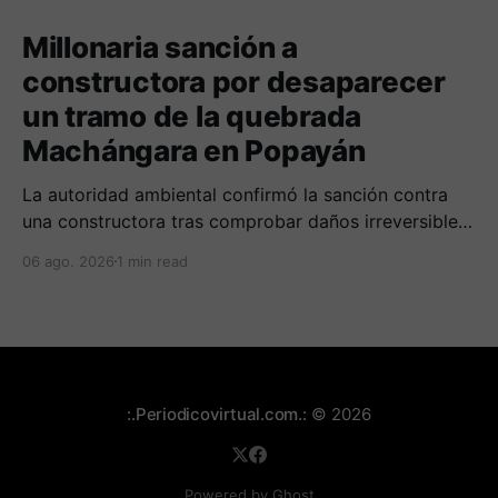
Millonaria sanción a
constructora por desaparecer
un tramo de la quebrada
Machángara en Popayán
La autoridad ambiental confirmó la sanción contra
una constructora tras comprobar daños irreversibles
sobre el cauce, la franja de protección y la tala no
06 ago. 2026
1 min read
autorizada de un árbol.
:.Periodicovirtual.com.:
© 2026
Powered by Ghost