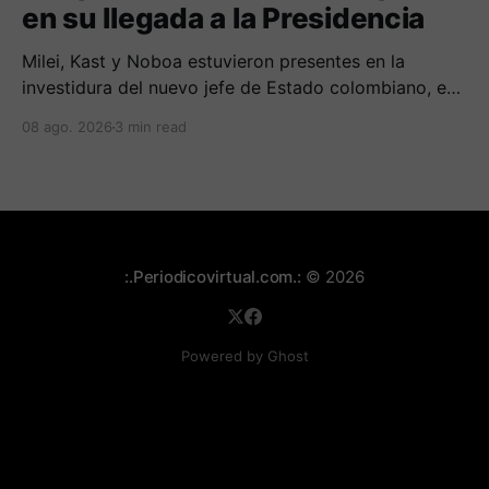
en su llegada a la Presidencia
Milei, Kast y Noboa estuvieron presentes en la
investidura del nuevo jefe de Estado colombiano, en
una jornada marcada por reuniones bilaterales y
08 ago. 2026
3 min read
mensajes de acercamiento regional.
:.Periodicovirtual.com.:
© 2026
Powered by Ghost