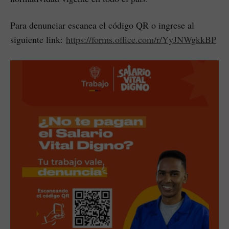
Para denunciar escanea el código QR o ingrese al
siguiente link:
https://forms.office.com/r/YyJNWgkkBP