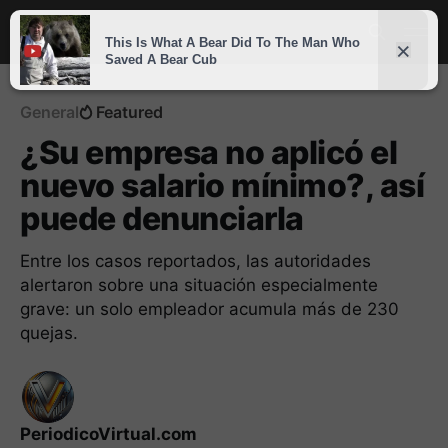
General
Featured
¿Su empresa no aplicó el
nuevo salario mínimo?, así
puede denunciarla
Entre los casos reportados, las autoridades
alertaron sobre una situación especialmente
grave: un solo empleador acumula más de 230
quejas.
PeriodicoVirtual.com