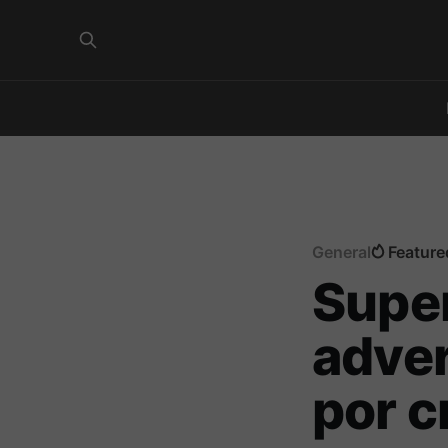
General
Feature
Supe
adver
por c