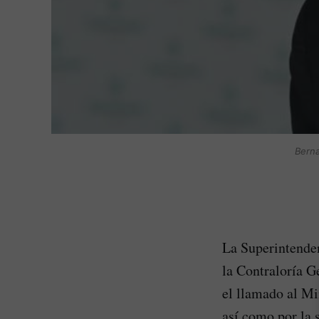
Berna
La Superintende
la Contraloría G
el llamado al Min
así como por la s