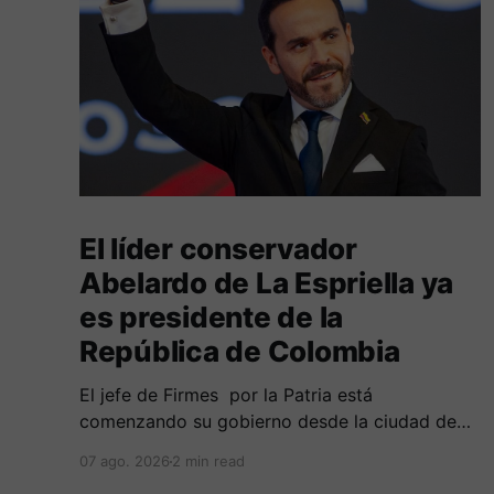
El líder conservador
Abelardo de La Espriella ya
es presidente de la
República de Colombia
El jefe de Firmes por la Patria está
comenzando su gobierno desde la ciudad de
Cali, en una ceremonia inédita con la presencia
07 ago. 2026
2 min read
de varios símbolos de gobiernos