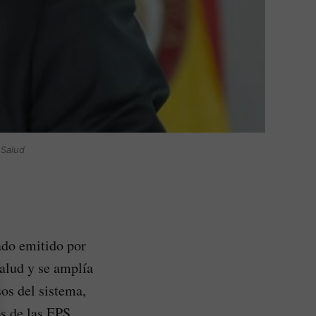
 Salud
ado emitido por
salud y se amplía
sos del sistema,
os de las EPS.