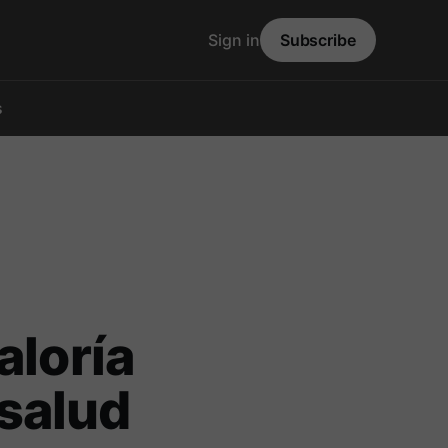
Sign in
Subscribe
s
aloría
 salud