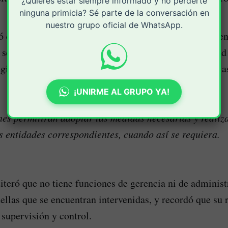
¿Quieres estar siempre informado y no perderte
ninguna primicia? Sé parte de la conversación en
nuestro grupo oficial de WhatsApp.
ó que, una vez se conozca de manera oficial el documen
 será tenido en cuenta para fortalecer y dar continuidad
igilancia y control que están dentro de sus competencia
¡UNIRME AL GRUPO YA!
es permitirán adoptar las medidas necesarias y realiza
s entidades correspondientes, cuando así se requiera.
iteró que no tiene funciones de gerencia ni de administ
ellas que se encuentran intervenidas, y recordó que su r
 supervisión y control.