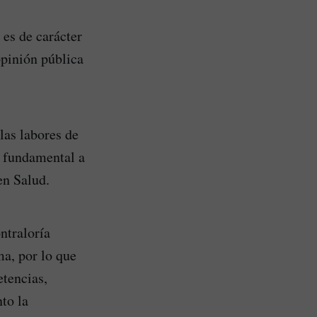
 es de carácter
opinión pública
as labores de
o fundamental a
en Salud.
ntraloría
ma, por lo que
etencias,
to la