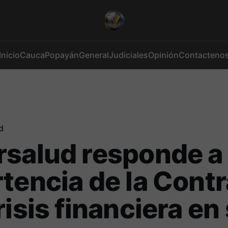
Inicio
Cauca
Popayán
General
Judiciales
Opinión
Contacteno
d
rsalud responde a
tencia de la Contr
risis financiera en