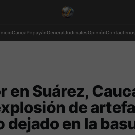
Inicio
Cauca
Popayán
General
Judiciales
Opinión
Contacteno
 en Suárez, Cauc
explosión de artef
o dejado en la bas