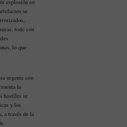
rte explosión en
rtefactos se
rrorizados,
asuras, todo con
ales
anas, lo que
nsa urgente con
resenta la
s hostiles se
icas y los
, a través de la
de