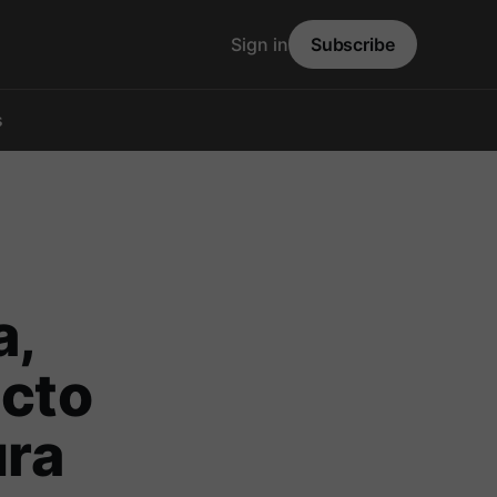
Sign in
Subscribe
s
a,
acto
ura