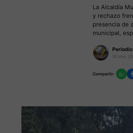
La Alcaldía M
y rechazo fre
presencia de a
municipal, esp
Periodi
20 ene. 2
Compartir: