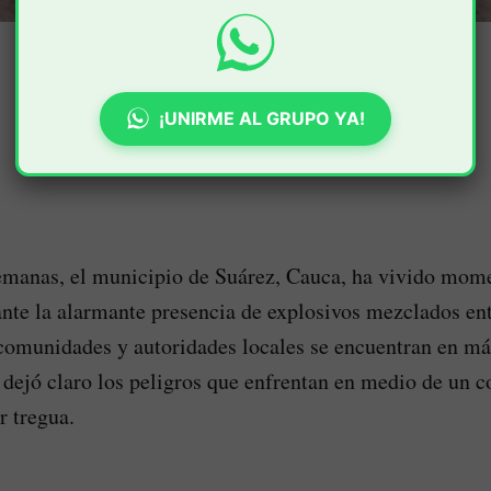
¡UNIRME AL GRUPO YA!
emanas, el municipio de Suárez, Cauca, ha vivido mom
nte la alarmante presencia de explosivos mezclados ent
omunidades y autoridades locales se encuentran en má
 dejó claro los peligros que enfrentan en medio de un c
r tregua.