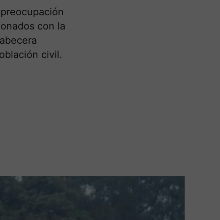
a preocupación
ionados con la
cabecera
blación civil.