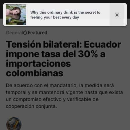
General
Featured
Tensión bilateral: Ecuador
impone tasa del 30% a
importaciones
colombianas
De acuerdo con el mandatario, la medida será
temporal y se mantendrá vigente hasta que exista
un compromiso efectivo y verificable de
cooperación conjunta.