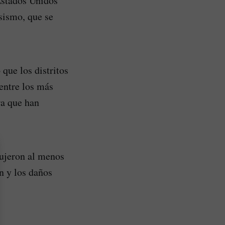
Estados Unidos
 sismo, que se
que los distritos
entre los más
ra que han
dujeron al menos
n y los daños