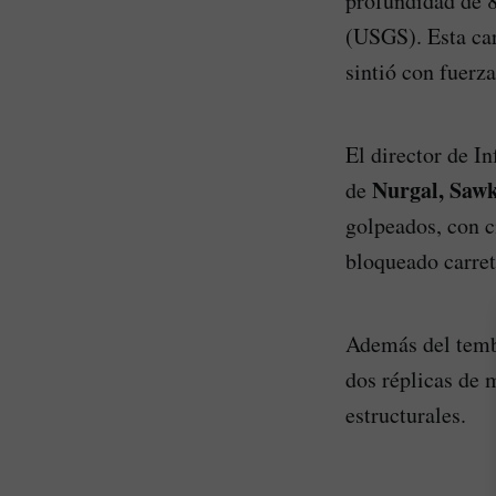
profundidad de 8
(USGS). Esta car
sintió con fuerza
El director de In
Nurgal, Sawk
de
golpeados, con c
bloqueado carret
Además del tembl
dos réplicas de 
estructurales.