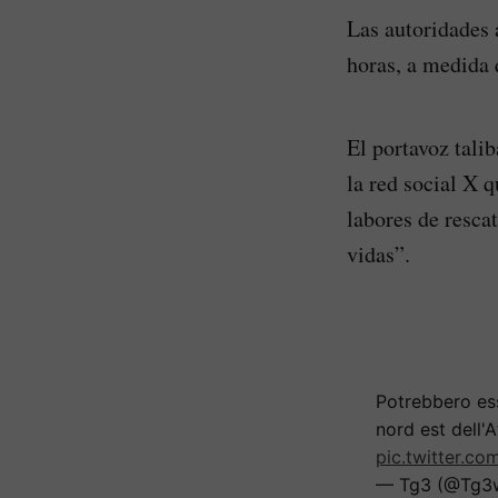
Las autoridades 
horas, a medida 
El portavoz tali
la red social X q
labores de resca
vidas”.
Potrebbero ess
nord est dell'A
pic.twitter.co
— Tg3 (@Tg3