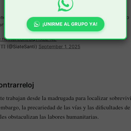
ne sono morte, centinaia sono disperse e oltre 2000 sono r
¡UNIRME AL GRUPO YA!
rtale terremoto nell'Afghanistan orientale.
c.twitter.com/8QYfXBZ14E
ℕ𝕋𝕀 (@SiateSanti)
September 1, 2025
ontrarreloj
te trabajan desde la madrugada para localizar sobrevivi
mbargo, la precariedad de las vías y las dificultades 
ales obstaculizan las labores humanitarias.