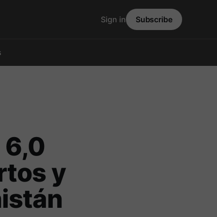
Sign in
Subscribe
s
 6,0
rtos y
istán