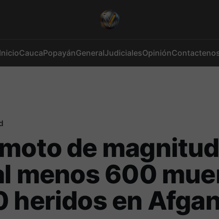
Inicio
Cauca
Popayán
General
Judiciales
Opinión
Contacteno
d
moto de magnitud
al menos 600 mue
 heridos en Afgan