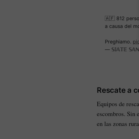
🇦🇫 812 perso
a causa del mo
Preghiamo.
pi
— 𝕊𝕀𝔸𝕋𝔼 𝕊
Rescate a c
Equipos de resca
escombros. Sin e
en las zonas rur