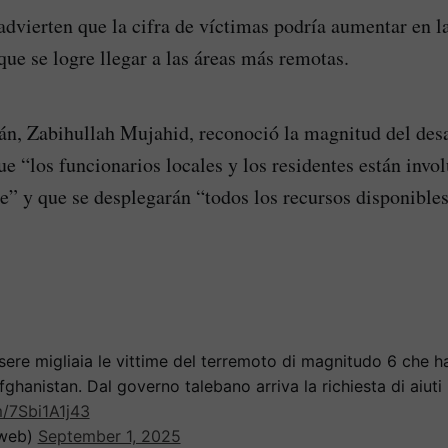
advierten que la cifra de víctimas podría aumentar en 
que se logre llegar a las áreas más remotas.
bán, Zabihullah Mujahid, reconoció la magnitud del desa
ue “los funcionarios locales y los residentes están invo
te” y que se desplegarán “todos los recursos disponibles
ere migliaia le vittime del terremoto di magnitudo 6 che ha 
fghanistan. Dal governo talebano arriva la richiesta di aiuti 
m/7Sbi1A1j43
web)
September 1, 2025