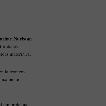
arhar, Nuristán
utoridades
didas materiales.
n la frontera
smicamente
el temor de que