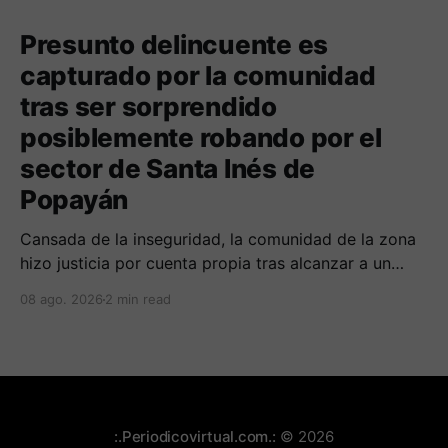
Presunto delincuente es
capturado por la comunidad
tras ser sorprendido
posiblemente robando por el
sector de Santa Inés de
Popayán
Cansada de la inseguridad, la comunidad de la zona
hizo justicia por cuenta propia tras alcanzar a un
sujeto señalado de robar por esta sector de la
08 ago. 2026
2 min read
comuna cuatro. La gente pedía que lo incineraran,
como pasó con la moto que al parecer usaba para
afectar a la comunidad.
:.Periodicovirtual.com.:
© 2026