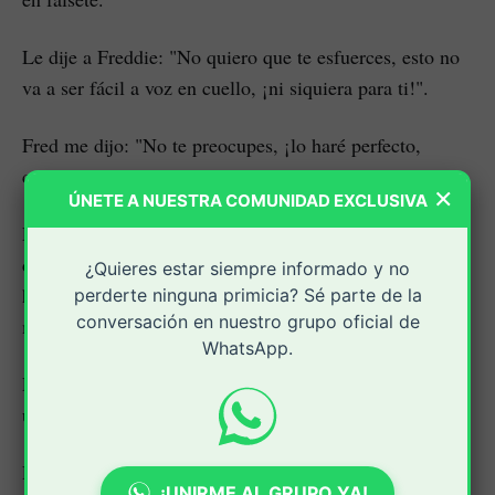
Le dije a Freddie: "No quiero que te esfuerces, esto no
va a ser fácil a voz en cuello, ¡ni siquiera para ti!".
Fred me dijo: "No te preocupes, ¡lo haré perfecto,
cariño!".
×
ÚNETE A NUESTRA COMUNIDAD EXCLUSIVA
Le dije: "Fred, no sé si será posible cantar esto". Y él
dijo: "Lo haré, cariño", se bebió el vodka, entró y lo
¿Quieres estar siempre informado y no
hizo de manera impresionante, demostró su habilidad al
perderte ninguna primicia? Sé parte de la
conversación en nuestro grupo oficial de
máximo.
WhatsApp.
Freddie se apoyó contra la mesa de mezclas y... ofreció
una de las actuaciones más extraordinarias de su vida.
En la mezcla final de "The Show Must Go On", cuando
¡UNIRME AL GRUPO YA!