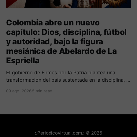
Colombia abre un nuevo
capítulo: Dios, disciplina, fútbol
y autoridad, bajo la figura
mesiánica de Abelardo de La
Espriella
El gobierno de Firmes por la Patria plantea una
transformación del país sustentada en la disciplina, el
fortalecimiento de la familia, los valores religiosos y
09 ago. 2026
5 min read
una mayor presencia de los uniformados en el
territorio
:.Periodicovirtual.com.:
© 2026