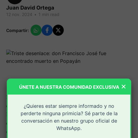
Juan David Ortega
12 nov. 2024
•
1 min read
Compartir:
×
ÚNETE A NUESTRA COMUNIDAD EXCLUSIVA
Familiares y amigos confirmaron que el cuerpo sin vida
encontrado en una zona verde al sur de la ciudad de
¿Quieres estar siempre informado y no
perderte ninguna primicia? Sé parte de la
Popayán, es el de don Francisco José Agredo Orozco,
conversación en nuestro grupo oficial de
quien se encontraba desaparecido desde hace varios
WhatsApp.
días.