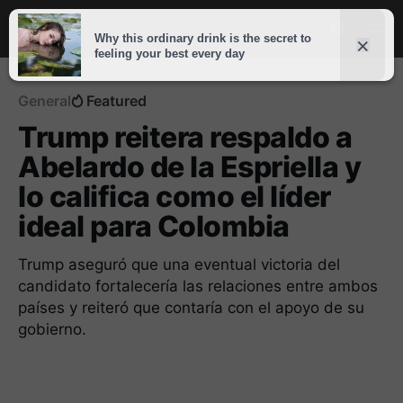
General
Featured
Trump reitera respaldo a
Abelardo de la Espriella y
lo califica como el líder
ideal para Colombia
Trump aseguró que una eventual victoria del
candidato fortalecería las relaciones entre ambos
países y reiteró que contaría con el apoyo de su
gobierno.