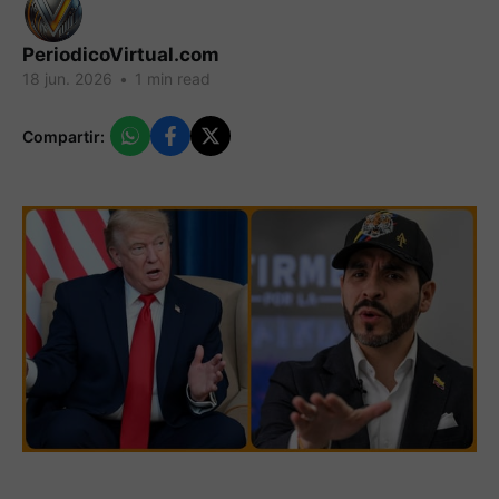
PeriodicoVirtual.com
18 jun. 2026
•
1 min read
Compartir: