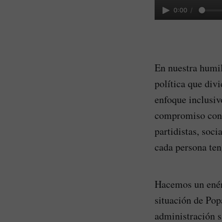
0:00
/
En nuestra humil
política que div
enfoque inclusiv
compromiso con l
partidistas, soc
cada persona ten
Hacemos un enér
situación de Popa
administración sa