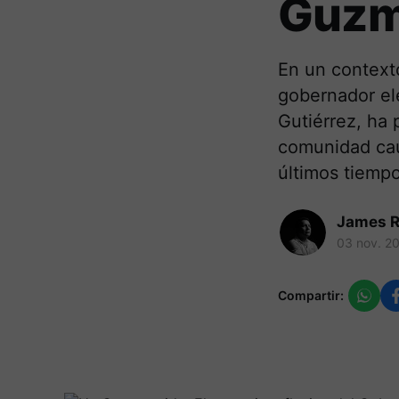
Guz
En un contexto
gobernador el
Gutiérrez, ha
comunidad cau
últimos tiemp
James R
03 nov. 2
Compartir: