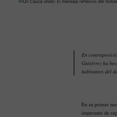
En contraposici
Gutiérrez ha hec
habitantes del d
En su primer men
imperante de sup