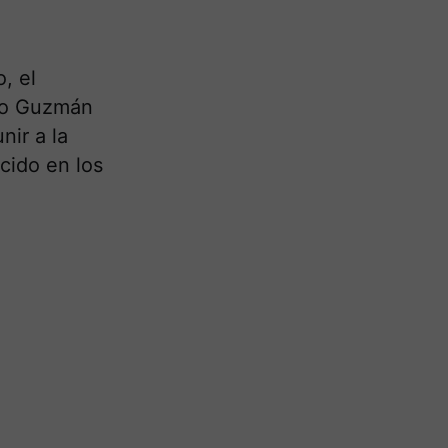
, el
vio Guzmán
ir a la
cido en los