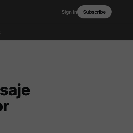
Sign in
Subscribe
s
saje
or