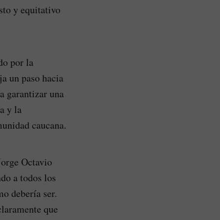
sto y equitativo
do por la
eja un paso hacia
a garantizar una
a y la
omunidad caucana.
Jorge Octavio
do a todos los
mo debería ser.
 claramente que