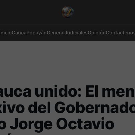
Inicio
Cauca
Popayán
General
Judiciales
Opinión
Contacteno
uca unido: El men
xivo del Gobernad
o Jorge Octavio