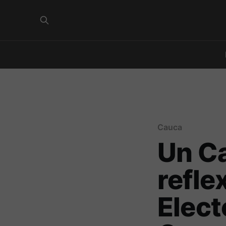
Cauca
Un Ca
refle
Elect