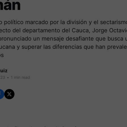
mán
 político marcado por la división y el sectarismo
ecto del departamento del Cauca, Jorge Octa
 pronunciado un mensaje desafiante que busca un
cana y superar las diferencias que han prevale
os
uiz
023
•
1 min read