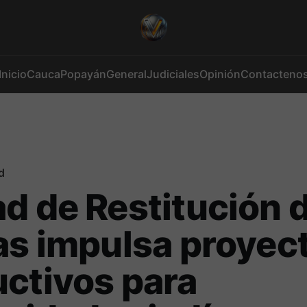
Inicio
Cauca
Popayán
General
Judiciales
Opinión
Contacteno
d
d de Restitución 
as impulsa proyec
ctivos para