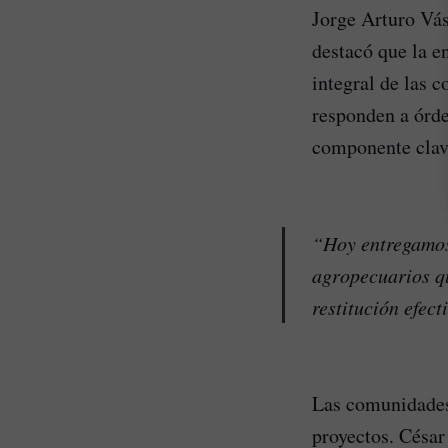
Jorge Arturo Vás
destacó que la e
integral de las 
responden a órde
componente clave
“Hoy entregamos 
agropecuarios qu
restitución efect
Las comunidades 
proyectos. César