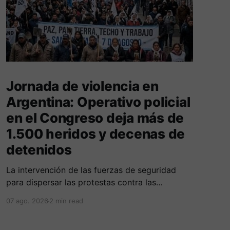
Jornada de violencia en
Argentina: Operativo policial
en el Congreso deja más de
1.500 heridos y decenas de
detenidos
La intervención de las fuerzas de seguridad
para dispersar las protestas contra las
reformas de Milei culminó en fuertes
07 ago. 2026
2 min read
enfrentamientos y el uso masivo de elementos
antidisturbios frente a la sede legislativa.