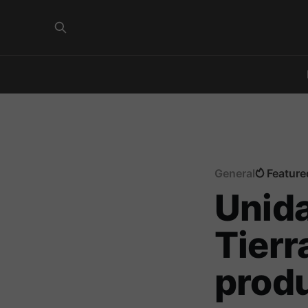
General
Feature
Unida
Tierr
produ