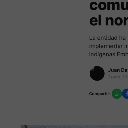
comu
el no
La entidad ha
implementar i
indígenas Emb
Juan Da
24 abr. 20
Compartir: