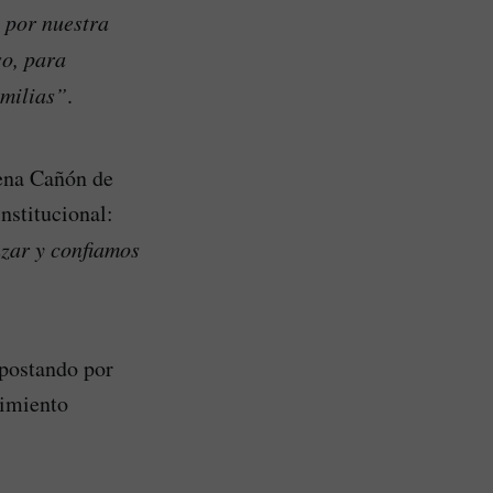
 por nuestra
o, para
amilias”
.
gena Cañón de
nstitucional:
nzar y confiamos
apostando por
cimiento