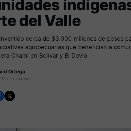
nidades indígena
rte del Valle
 invertido cerca de $3.000 millones de pesos p
niciativas agropecuarias que benefician a comu
era Chamí en Bolívar y El Dovio.
vid Ortega
26
•
1 min read