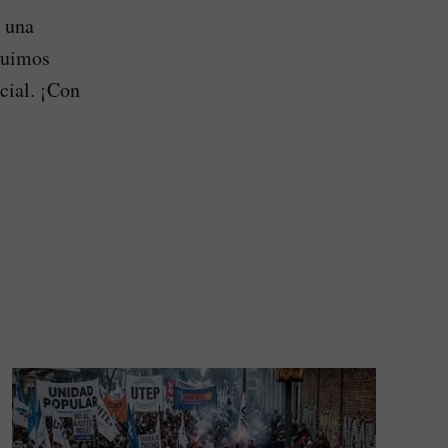
 una
guimos
cial. ¡Con