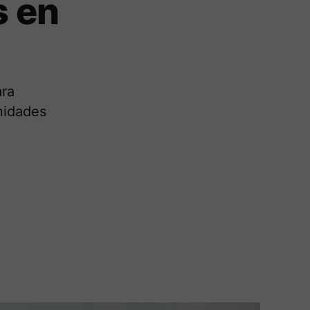
s en
ara
nidades