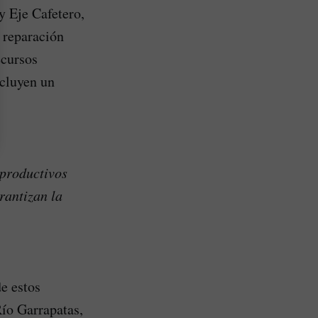
y Eje Cafetero,
 reparación
ecursos
ncluyen un
 productivos
rantizan la
de estos
Río Garrapatas,