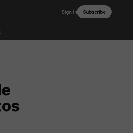
Sign in
Subscribe
s
de
tos