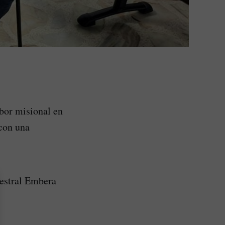
bor misional en
con una
cestral Embera