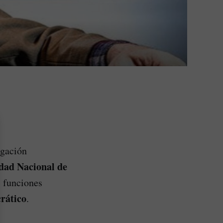
igación
dad Nacional de
s funciones
rático
.