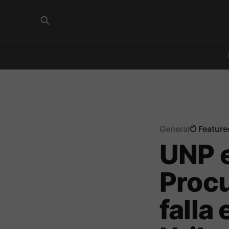
General
Feature
UNP e
Procu
falla