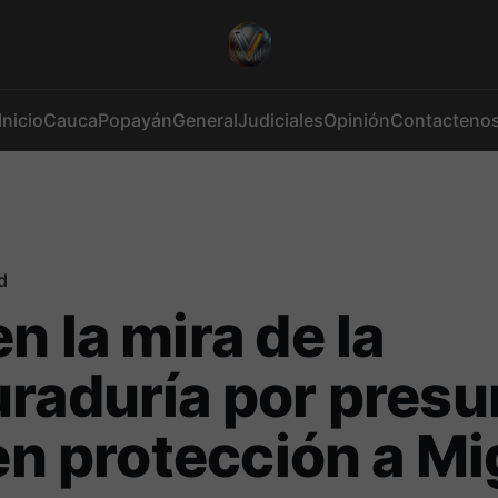
Inicio
Cauca
Popayán
General
Judiciales
Opinión
Contacteno
d
n la mira de la
raduría por presu
 en protección a Mi