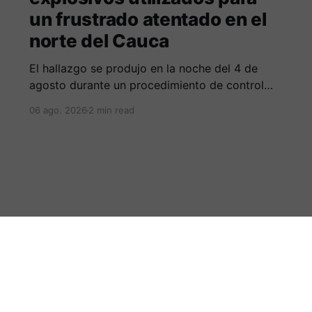
un frustrado atentado en el
norte del Cauca
El hallazgo se produjo en la noche del 4 de
agosto durante un procedimiento de control
adelantado por uniformados de la Policía en el
06 ago. 2026
2 min read
peaje de Villa Rica.