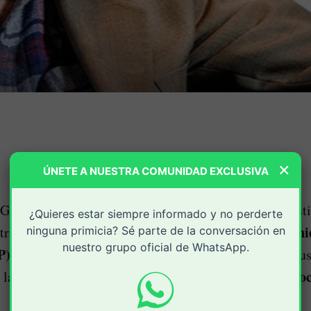
×
ÚNETE A NUESTRA COMUNIDAD EXCLUSIVA
General de la Nación anunció la apertura de una invest
¿Quieres estar siempre informado y no perderte
Augusto Rodríguez Ballesteros
Uni
ntra
, director de la
ninguna primicia? Sé parte de la conversación en
nuestro grupo oficial de WhatsApp.
P)
, por una presunta omisión en el cumplimiento de su
partido Centro Democ
n la protección de miembros del