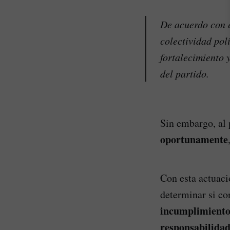
De acuerdo con e
colectividad pol
fortalecimiento 
del partido.
Sin embargo, al 
oportunamente
Con esta actuaci
determinar si con
incumplimient
responsabilida