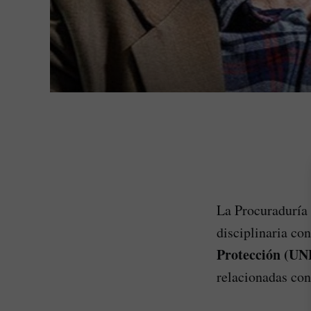
La Procuraduría 
disciplinaria co
Protección (UN
relacionadas co