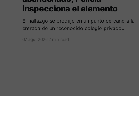
inspecciona el elemento
El hallazgo se produjo en un punto cercano a la
entrada de un reconocido colegio privado
ubicado en el norte de la capital caucana.
07 ago. 2026
2 min read
:.Periodicovirtual.com.:
© 2026