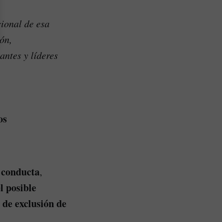
cional de esa
ión,
antes y líderes
os
a conducta
,
l posible
 de exclusión de