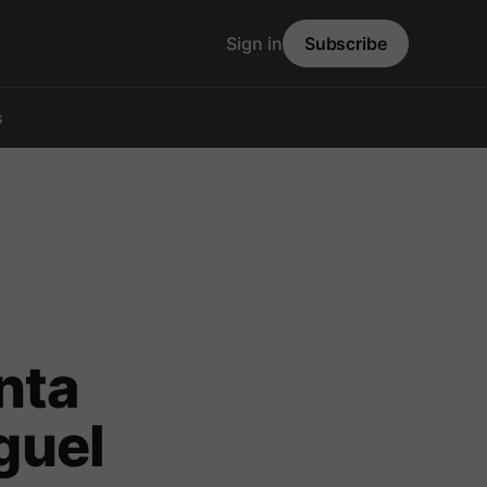
Sign in
Subscribe
s
nta
guel