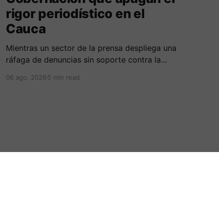
rigor periodístico en el
Cauca
Mientras un sector de la prensa despliega una
ráfaga de denuncias sin soporte contra la
Alcaldía de Popayán por falta de pauta,
06 ago. 2026
5 min read
documentos oficiales revelan acuerdos por 140
millones de pesos con el gobierno
departamental, garantizando un silencio
cómplice sobre sus excesos burocráticos.
Powered by Ghost