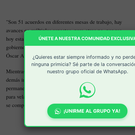
"Son 51 acuerdos en diferentes mesas de trabajo, hay
avances en múltiples aspectos, pero otros no, por eso
hoy estamos en Popayán para eso, para ver cómo este
ÚNETE A NUESTRA COMUNIDAD EXCLUSIV
gobierno democrático va a cumplir lo pactado", agregó
Óscar Agredo.
¿Quieres estar siempre informado y no perd
ninguna primicia? Sé parte de la conversació
Mientras se adelanta esta reunión, los campesinos y los
nuestro grupo oficial de WhatsApp.
demás integrantes de las organizaciones sociales
permanecerán a las afueras de la Casa de la Moneda,
para velar que el gobierno nacional y demás autoridades
se compromentan a cumplir.
¡UNIRME AL GRUPO YA!