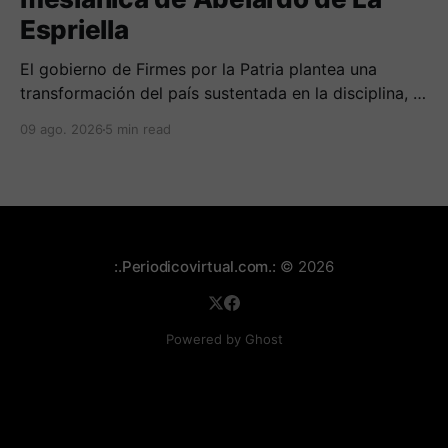
Espriella
El gobierno de Firmes por la Patria plantea una
transformación del país sustentada en la disciplina, el
fortalecimiento de la familia, los valores religiosos y
09 ago. 2026
5 min read
una mayor presencia de los uniformados en el
territorio
:.Periodicovirtual.com.:
© 2026
Powered by Ghost