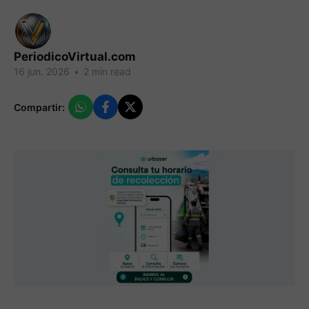
PeriodicoVirtual.com
16 jun. 2026
•
2 min read
Compartir: