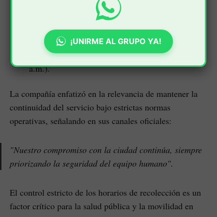
Conocer los horarios:
El sistema arrojará la
información correspondiente a los días
asignados y la hora de recolección (por
¡UNIRME AL GRUPO YA!
ejemplo: lunes, miércoles y viernes a las 07:00
a.m.).
La compañía enfatizó en la relevancia de mantener la
continuidad del servicio bajo estrictas normas
operativas, señalando en sus canales oficiales:
"Nuestro compromiso con la ciudad continúa, siempre
priorizando la seguridad del equipo humano".
El control estricto de los horarios de recolección es un
factor crítico para la salud pública y la movilidad en