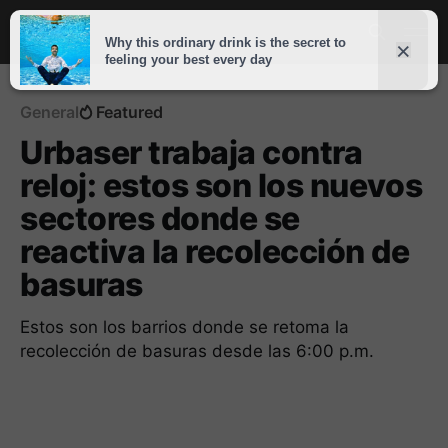
General
Featured
Urbaser trabaja contra
reloj: estos son los nuevos
sectores donde se
reactiva la recolección de
basuras
Estos son los barrios donde se retoma la
recolección de basuras desde las 6:00 p.m.