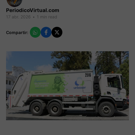
PeriodicoVirtual.com
17 abr. 2026
•
1 min read
Compartir: