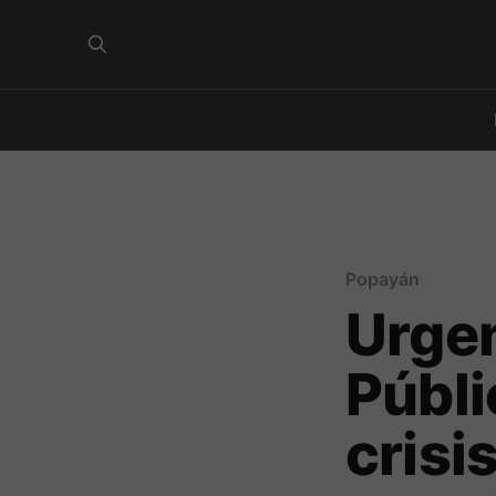
Popayán
Urgen
Públi
crisi