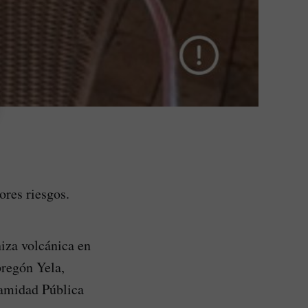
ores riesgos.
niza volcánica en
bregón Yela,
lamidad Pública