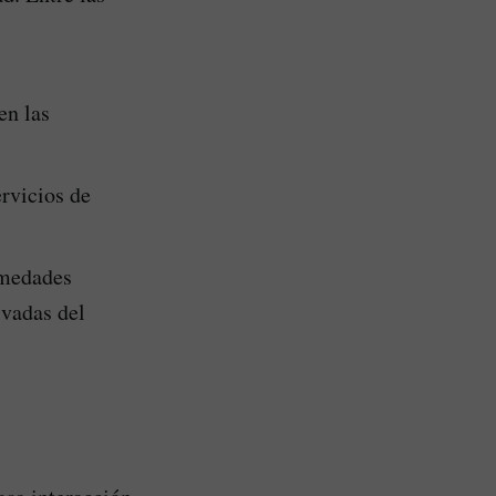
en las
ervicios de
rmedades
ivadas del