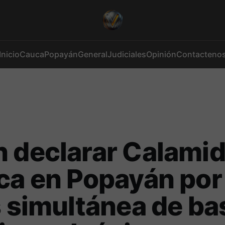
Inicio
Cauca
Popayán
General
Judiciales
Opinión
Contacteno
 declarar Calami
ca en Popayán por
s simultánea de b