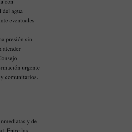
za con
d del agua
ante eventuales
na presión sin
n atender
 Consejo
ormación urgente
 y comunitarios.
 inmediatas y de
d. Entre las