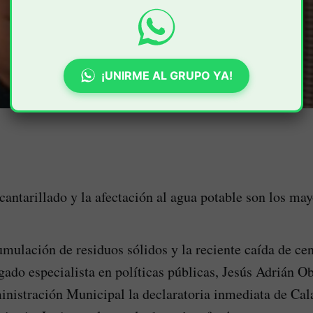
¡UNIRME AL GRUPO YA!
cantarillado y la afectación al agua potable son los may
umulación de residuos sólidos y la reciente caída de ce
ogado especialista en políticas públicas, Jesús Adrián O
ministración Municipal la declaratoria inmediata de Ca