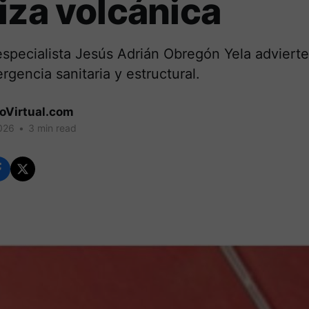
iza volcánica
especialista Jesús Adrián Obregón Yela adviert
gencia sanitaria y estructural.
coVirtual.com
026
•
3 min read