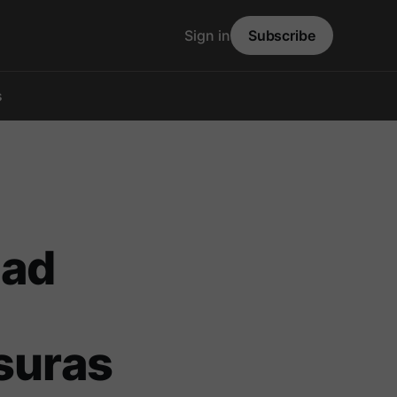
Sign in
Subscribe
s
dad
asuras