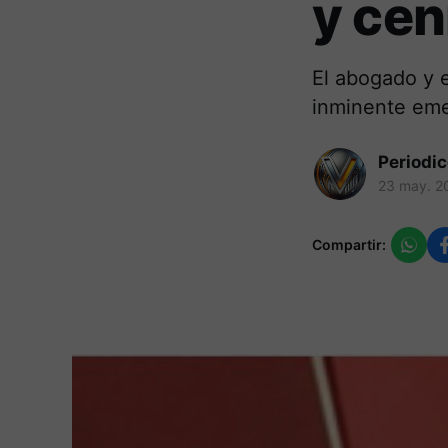
y cen
El abogado y 
inminente emer
Periodi
23 may. 2
Compartir: