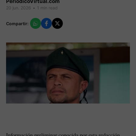
PeriodicoVirtual.com
20 jun. 2026
•
1 min read
Compartir:
Información preliminar conocida por esta redacción