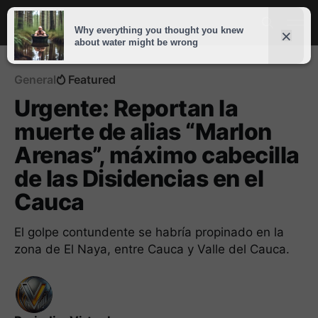
General
Featured
Urgente: Reportan la
muerte de alias “Marlon
Arenas”, máximo cabecilla
de las Disidencias en el
Cauca
El golpe contundente se habría propinado en la
zona de El Naya, entre Cauca y Valle del Cauca.