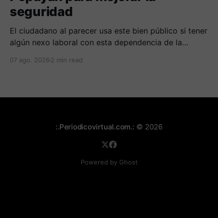
seguridad
El ciudadano al parecer usa este bien público si tener
algún nexo laboral con esta dependencia de la
alcaldía. Se espera la respuesta de las autoridades
07 ago. 2026
2 min read
municipales frente al tema.
:.Periodicovirtual.com.:
© 2026
Powered by Ghost