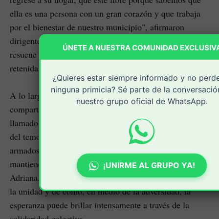
ella es una persona con un gran corazón y que trabaja
por el bienestar de nuestro municipio", afirmaron
dirigentes sociales, enfatizando el deseo de que su voz
ÚNETE A NUESTRA COMUNIDAD EXCLUSIV
resuene hasta llegar a los oídos de quienes la tienen
retenida.
¿Quieres estar siempre informado y no perd
ninguna primicia? Sé parte de la conversació
A lo largo de la velatón, los participantes no solo
nuestro grupo oficial de WhatsApp.
compartieron su angustia, sino que también hicieron un
llamado a la dignidad y al respeto por la vida. A pesar
del temor que sienten debido a la presencia de grupos
armados en la región, la comunidad suareña se
mantiene firme en su demanda por la liberación de
¡UNIRME AL GRUPO YA!
Adriana. La jornada fue un recordatorio de la fuerza de
la unidad y de cómo, en medio de la adversidad, la
esperanza puede brillar intensamente a través de la
solidaridad colectiva.