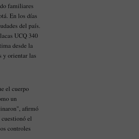
do familiares
tá. En los días
iudades del país.
 placas UCQ 340
ctima desde la
 y orientar las
e el cuerpo
como un
sinaron", afirmó
 cuestionó el
os controles