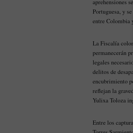
aprehensiones se
Portuguesa, y se
entre Colombia 
La Fiscalía colo
permanecerán pri
legales necesari
delitos de desap
encubrimiento po
reflejan la grav
Yulixa Toloza ing
Entre los captu
Torres Sarmiento