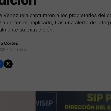
dición
 Venezuela capturaron a los propietarios del c
 a un tercer implicado, tras una alerta de Inter
malmente su extradición.
ro Cortes
026
•
3 min read