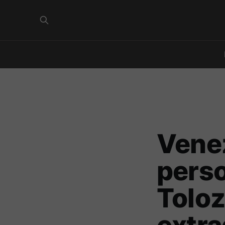
Venez
perso
Toloz