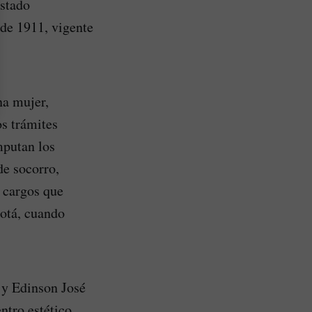
estado
 de 1911, vigente
na mujer,
os trámites
mputan los
de socorro,
 cargos que
gotá, cuando
 y Edinson José
ntro estético