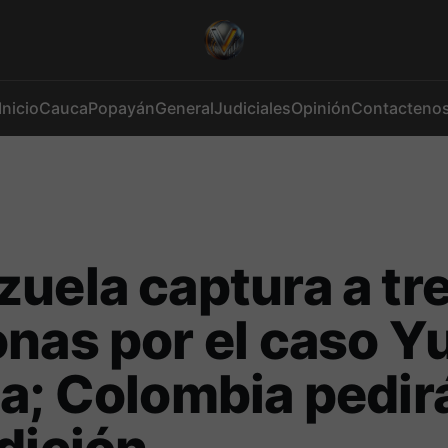
Inicio
Cauca
Popayán
General
Judiciales
Opinión
Contacteno
uela captura a tr
nas por el caso Yu
a; Colombia pedir