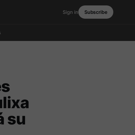
Sign in
Subscribe
s
es
lixa
á su