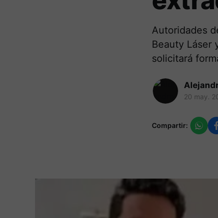
extra
Autoridades de
Beauty Láser y
solicitará for
Alejand
20 may. 2
Compartir: