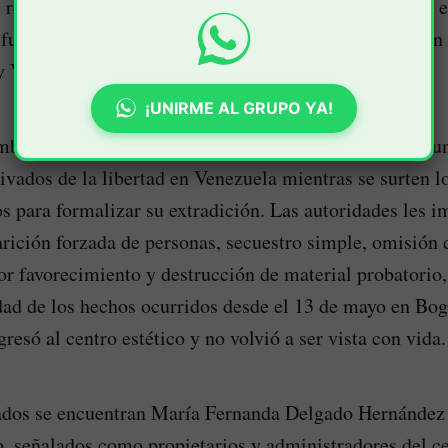
 realizaron en Maracay, estado Aragua, y en Guanare, 
 fundamentan en el Tratado Bolivariano de Extradición
y Venezuela.
¡UNIRME AL GRUPO YA!
mbiana precisó que los tres detenidos, dos hombres y u
vados de la libertad en Venezuela mientras se surten l
os para formalizar su extradición. Las autoridades les i
arición forzada de personas, secuestro simple, omisión 
r favorecimiento y destrucción de material probatorio,
edad de los hechos ocurridos desde el 13 de mayo en Bo
resó al centro estético y no volvió a ser vista con vida.
rados se encuentran María Fernanda Delgado Hernández
, señalados como propietarios y administradores del ce