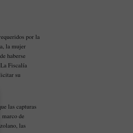
requeridos por la
a, la mujer
 de haberse
La Fiscalía
icitar su
que las capturas
el marco de
zolano, las