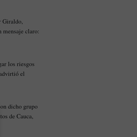
 Giraldo,
n mensaje claro:
ar los riesgos
advirtió el
 con dicho grupo
ntos de Cauca,