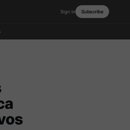
Sign in
Subscribe
s
s
ca
vos