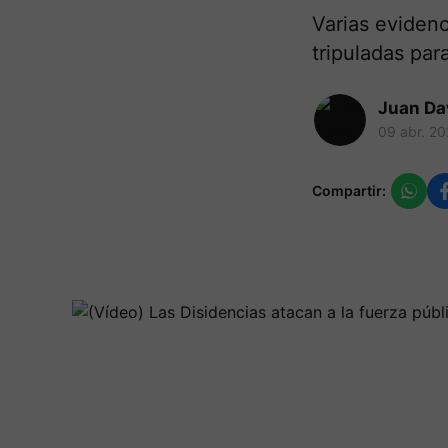
Varias eviden
tripuladas par
Juan Da
09 abr. 2
Compartir: