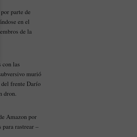
 por parte de
tándose en el
iembros de la
 con las
 subversivo murió
 del frente Darío
n dron.
a de Amazon por
 para rastrear –