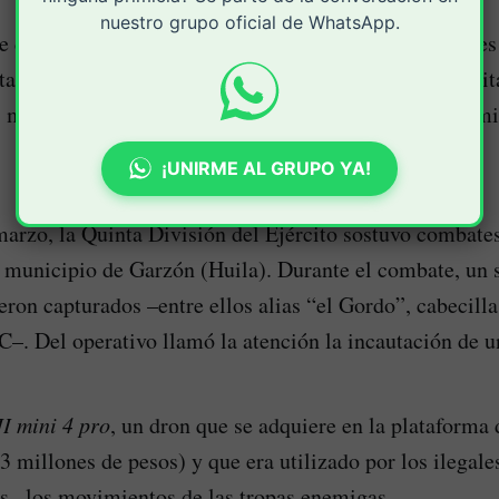
nuestro grupo oficial de WhatsApp.
e drones, videos y la interceptación de comunicaciones
tar, darían cuenta de que los disidentes estarían capaci
 máquinas para propinar ataques precisos contra los m
¡UNIRME AL GRUPO YA!
marzo, la Quinta División del Ejército sostuvo combates
l municipio de Garzón (Huila). Durante el combate, un
eron capturados –entre ellos alias “el Gordo”, cabecilla
. Del operativo llamó la atención la incautación de u
I mini 4 pro
, un dron que se adquiere en la plataform
3 millones de pesos) y que era utilizado por los ilegales
os– los movimientos de las tropas enemigas.