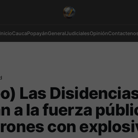
Inicio
Cauca
Popayán
General
Judiciales
Opinión
Contacteno
d
o) Las Disidencia
n a la fuerza públi
rones con explosi