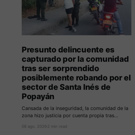
Presunto delincuente es
capturado por la comunidad
tras ser sorprendido
posiblemente robando por el
sector de Santa Inés de
Popayán
Cansada de la inseguridad, la comunidad de la
zona hizo justicia por cuenta propia tras
alcanzar a un sujeto señalado de robar por esta
08 ago. 2026
2 min read
sector de la comuna cuatro. La gente pedía que