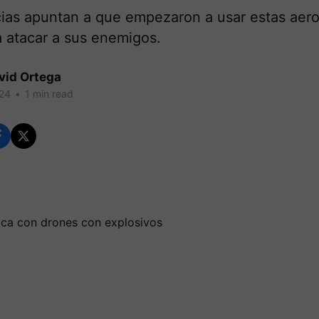
cias apuntan a que empezaron a usar estas aer
a atacar a sus enemigos.
vid Ortega
024
•
1 min read