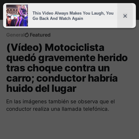
General
Featured
(Vídeo) Motociclista
quedó gravemente herido
tras choque contra un
carro; conductor habría
huido del lugar
En las imágenes también se observa que el
conductor realiza una llamada telefónica.