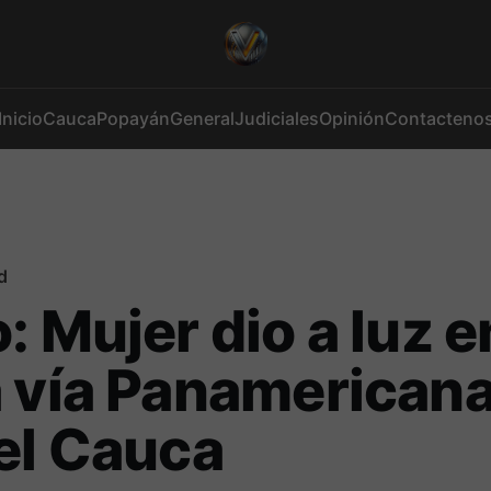
Inicio
Cauca
Popayán
General
Judiciales
Opinión
Contacteno
d
: Mujer dio a luz e
 vía Panamericana
el Cauca