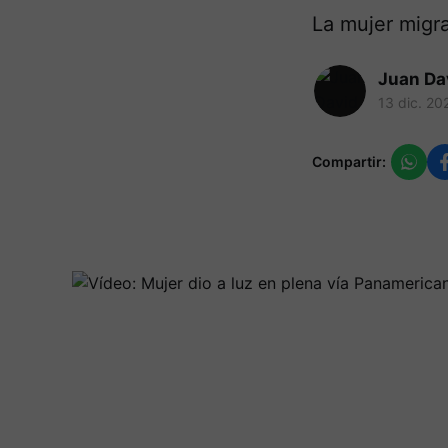
La mujer migr
Juan Da
13 dic. 20
Compartir: