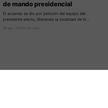
de mando presidencial
​El acuerdo se dio por petición del equipo del
presidente electo, liberando la totalidad de los
recursos al no registrarse ejecución financiera
06 ago. 2026
2 min read
ni operativa.
Powered by Ghost