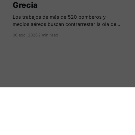
Grecia
Los trabajos de más de 520 bomberos y
medios aéreos buscan contrarrestar la ola de
más de 230 incendios en Grecia, la cual deja
06 ago. 2026
2 min read
cinco fallecidos, miles de evacuados e
investigados por negligencias en redes
eléctricas y faenas agrícolas.