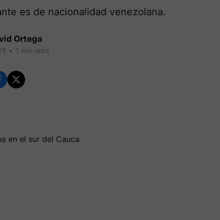
ante es de nacionalidad venezolana.
vid Ortega
23
•
1 min read