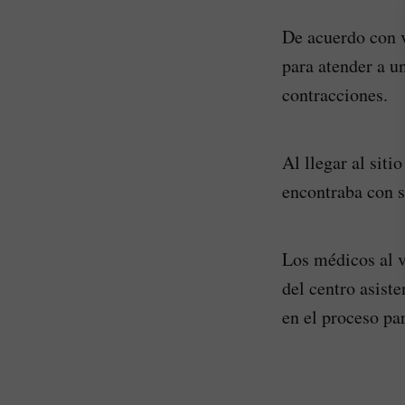
De acuerdo con v
para atender a u
contracciones.
Al llegar al siti
encontraba con s
Los médicos al v
del centro asiste
en el proceso pa