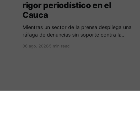
rigor periodístico en el
Cauca
Mientras un sector de la prensa despliega una
ráfaga de denuncias sin soporte contra la
Alcaldía de Popayán por falta de pauta,
06 ago. 2026
5 min read
documentos oficiales revelan acuerdos por 140
millones de pesos con el gobierno
departamental, garantizando un silencio
cómplice sobre sus excesos burocráticos.
:.Periodicovirtual.com.:
© 2026