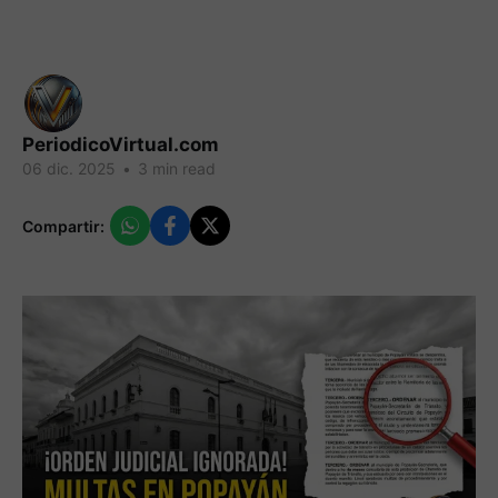
PeriodicoVirtual.com
06 dic. 2025
•
3 min read
Compartir: