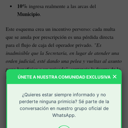
10%
ingresa realmente a las arcas del
Municipio
.
Este esquema crea un incentivo perverso: cada multa
que se anula por prescripción es una pérdida directa
para el flujo de caja del operador privado.
"Es
inadmisible que la Secretaría, en lugar de atender una
orden judicial, esté dando una pelea y vueltas al asunto
para beneficiar a un privado"
, sentencia la fuente de la
×
investigación.
ÚNETE A NUESTRA COMUNIDAD EXCLUSIVA
¿Quieres estar siempre informado y no
perderte ninguna primicia? Sé parte de la
conversación en nuestro grupo oficial de
WhatsApp.