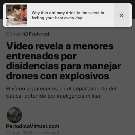
General
Featured
Video revela a menores
entrenados por
disidencias para manejar
drones con explosivos
El vídeo al parecer es en el departamento del
Cauca, obtenido por inteligencia militar.
PeriodicoVirtual.com
12 may. 2026
•
1 min read