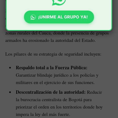
Cauca
La propuesta no se limita a las aulas judiciales. El
¡UNIRME AL GRUPO YA!
exministro hizo especial énfasis en la crisis de
Popayán
seguridad que atraviesan ciudades como
y las
zonas rurales del Cauca, donde la presencia de grupos
armados ha erosionado la autoridad del Estado.
Los pilares de su estrategia de seguridad incluyen:
Respaldo total a la Fuerza Pública:
Garantizar blindaje jurídico a los policías y
militares en el ejercicio de sus funciones.
Descentralización de la autoridad:
Reducir
la burocracia centralista de Bogotá para
priorizar el orden en los territorios donde hoy
impera la ley del más fuerte.