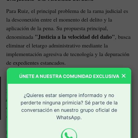
Para Ruiz, el principal problema de la rama judicial es
la desconexión entre el momento del delito y la
aplicación de la pena. Su propuesta principal,
"Justicia a la velocidad del daño"
denominada
, busca
eliminar el letargo administrativo mediante la
implementación agresiva de tecnología y la depuración
de expedientes estancados.
×
ÚNETE A NUESTRA COMUNIDAD EXCLUSIVA
"El sistema está diseñado para que el ciudadano espere
y el criminal se ríe. Si el crimen es hoy, la condena no
¿Quieres estar siempre informado y no
puede ser en diez años. Vamos a limpiar los despachos
perderte ninguna primicia? Sé parte de la
de polvo y de excusas", afirmó Ruiz durante su
conversación en nuestro grupo oficial de
intervención.
WhatsApp.
El reto de la seguridad regional: Enfoque en el