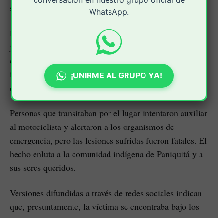
conversación en nuestro grupo oficial de
sábado 20 de junio.
WhatsApp.
El siniestro se presentó en el sector de El Cairo, en
jurisdicción de Cajibío, sobre la vía Panamericana que
comunica a Popayán con Cali. Según las primeras
informaciones, el hombre se desplazaba en motocicleta
¡UNIRME AL GRUPO YA!
cuando impactó contra un vehículo de carga.
Personas que transitaban por el lugar intentaron auxiliar
al motociclista y alertaron a los organismos de
emergencia, pero las lesiones sufridas fueron fatales. El
hecho enluta a la comunidad indígena de Paniquitá y a
sus seres queridos.
Versiones difundidas a través de redes sociales indican
que, presuntamente, la víctima se encontraba bajo los